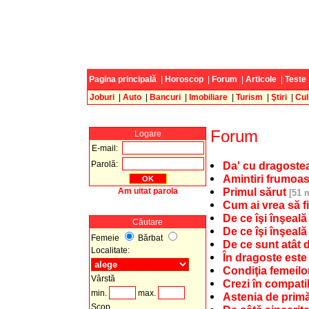
Pagina principală
|
Horoscop
|
Forum
|
Articole
|
Teste
Joburi
|
Auto
|
Bancuri
|
Imobiliare
|
Turism
|
Ştiri
|
Cul
Forum
Logare
E-mail:
Parolă:
Da' cu dragoste
Amintiri frumoa
Primul sărut
Am uitat parola
[51 
Cum ai vrea să fi
De ce îşi înşeală
Căutare
De ce îşi înşeală
Femeie
Bărbat
De ce sunt atât 
Localitate:
În dragoste este
Condiţia femeilo
Vârstă
Crezi în compatib
min.
max.
Astenia de prim
Scop