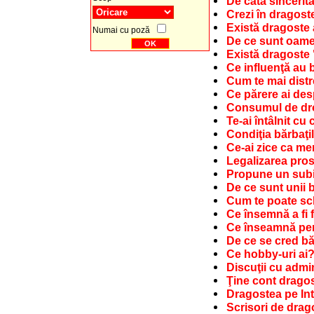
De câtă sinceritat
Crezi în dragost
Există dragoste
Numai cu poză
De ce sunt oame
Există dragoste
Ce influenţă au b
Cum te mai distr
Ce părere ai des
Consumul de drog
Te-ai întâlnit cu
Condiţia bărbaţil
Ce-ai zice ca mem
Legalizarea prost
Propune un subi
De ce sunt unii 
Cum te poate sc
Ce însemnă a fi f
Ce înseamnă pent
De ce se cred bă
Ce hobby-uri ai
Discuţii cu admin
Ţine cont drago
Dragostea pe Int
Scrisori de drag