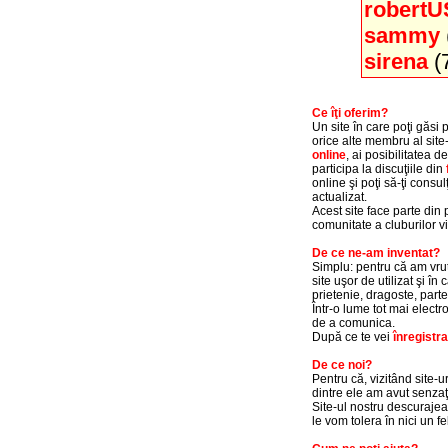
robert
sammy
sirena
(7
Ce îţi oferim?
Un site în care poţi găsi 
orice alte membru al site-
online
, ai posibilitatea d
participa la discuţiile din
online şi poţi să-ţi consulţ
actualizat.
Acest site face parte din
comunitate a cluburilor vi
De ce ne-am inventat?
Simplu: pentru că am vrut 
site uşor de utilizat şi î
prietenie, dragoste, parte
Într-o lume tot mai electr
de a comunica.
După ce te vei
înregistra
De ce noi?
Pentru că, vizitând site-u
dintre ele am avut senzaţia
Site-ul nostru descurajea
le vom tolera în nici un fe