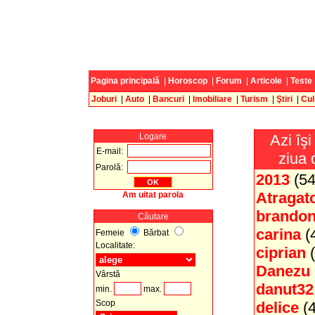
Pagina principală
|
Horoscop
|
Forum
|
Articole
|
Teste
Joburi
|
Auto
|
Bancuri
|
Imobiliare
|
Turism
|
Ştiri
|
Cul
Logare
Azi îş
E-mail:
ziua 
Parolă:
2013
(54
Atragat
Am uitat parola
brando
Căutare
carina
(4
Femeie
Bărbat
Localitate:
ciprian
(
Danezu
Vârstă
danut32
min.
max.
Scop
delice
(4