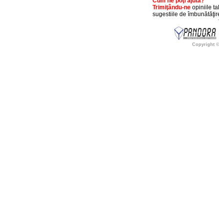
Cum ne poţi ajuta?
Trimiţându-ne
opiniile ta
sugestiile de îmbunătăţire
Copyright 