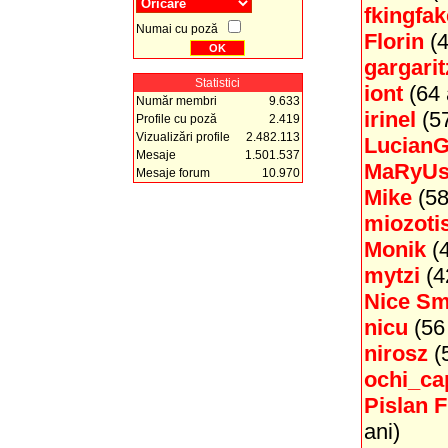
fkingfak
Numai cu poză
Florin
(4
gargarit
Statistici
iont
(64 
Număr membri
9.633
irinel
(57
Profile cu poză
2.419
Vizualizări profile
2.482.113
Lucian
Mesaje
1.501.537
MaRyU
Mesaje forum
10.970
Mike
(58
miozoti
Monik
(4
mytzi
(4
Nice Sm
nicu
(56 
nirosz
(5
ochi_ca
Pislan F
ani)