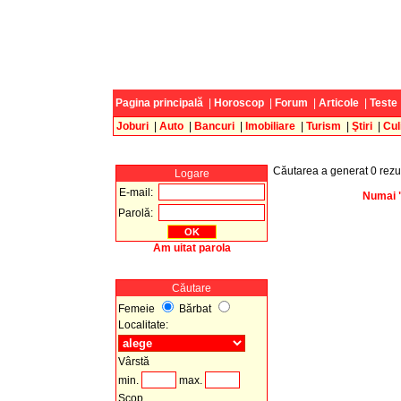
Pagina principală
|
Horoscop
|
Forum
|
Articole
|
Teste
Joburi
|
Auto
|
Bancuri
|
Imobiliare
|
Turism
|
Ştiri
|
Cul
Căutarea a generat 0 rezul
Logare
E-mail:
Numai "
Parolă:
Am uitat parola
Căutare
Femeie
Bărbat
Localitate:
Vârstă
min.
max.
Scop